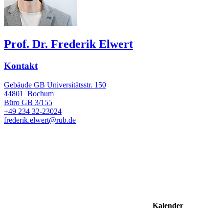
Prof. Dr. Frederik Elwert
Kontakt
Gebäude GB Universitätsstr. 150
44801
Bochum
Büro
GB 3/155
+49 234 32-23024
frederik.elwert@rub.de
Kalender