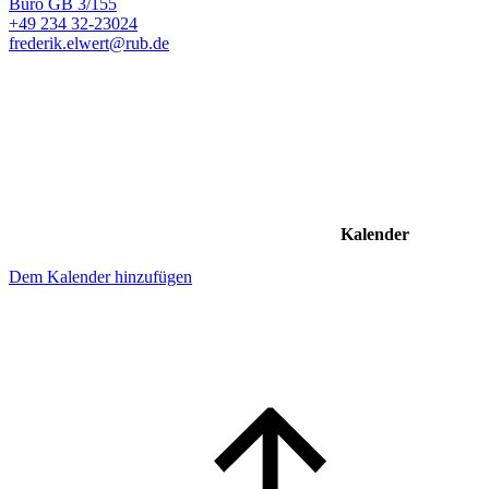
Büro
GB 3/155
+49 234 32-23024
frederik.elwert@rub.de
Kalender
Dem Kalender hinzufügen